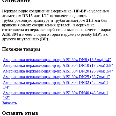
Описание
Нержавеющие соединение американка (
НР-ВР
) с условным
диаметром
DN15
или
1/2"
позволяет соединять
трубопроводную арматуру и трубы диаметром
21.3 мм
без
вращения самих соединяемых деталей. Американка
изготовлена из нержавеющей стали высокого качества марки
AISI 304
и имеет с одного торца наружную резьбу (
НР
), а с
другого внутреннею (
ВР
).
Похожие товары
Американка нержавеющая нр-вр AISI 304 DN8 (13.5мм) 1/4"
Американка нержавеющая нр-вр AISI 304 DN10 (17.2мм) 3/8"
Американка нержавеющая нр-вр AISI 304 DN20 (26.9мм) 3/4"
Американка нержавеющая нр-вр AISI 304 DN25 (33.7мм) 1"
Американка нержавеющая нр-вр AISI 304 DN32 (42.4мм) 1
1/4"
Американка нержавеющая нр-вр AISI 304 DN40 (48.3мм) 1
1/2"
Заказать
Оставить отзыв