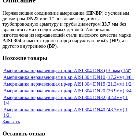
Описание
Нержавеющие соединение американка (
НР-ВР
) с условным
диаметром
DN25
или
1"
позволяет соединять
трубопроводную арматуру и трубы диаметром
33.7 мм
без
вращения самих соединяемых деталей. Американка
изготовлена из нержавеющей стали высокого качества марки
AISI 304
и имеет с одного торца наружную резьбу (
НР
), а с
другого внутреннею (
ВР
).
Похожие товары
Американка нержавеющая нр-вр AISI 304 DN8 (13.5мм) 1/4"
Американка нержавеющая нр-вр AISI 304 DN10 (17.2мм) 3/8"
Американка нержавеющая нр-вр AISI 304 DN15 (21.3мм) 1/2"
Американка нержавеющая нр-вр AISI 304 DN20 (26.9мм) 3/4"
Американка нержавеющая нр-вр AISI 304 DN32 (42.4мм) 1
1/4"
Американка нержавеющая нр-вр AISI 304 DN40 (48.3мм) 1
1/2"
Заказать
Оставить отзыв