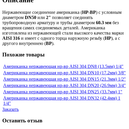
Описание
Нержавеющие соединение американка (
НР-ВР
) с условным
диаметром
DN50
или
2"
позволяет соединять
трубопроводную арматуру и трубы диаметром
60.3 мм
без
вращения самих соединяемых деталей. Американка
изготовлена из нержавеющей стали высокого качества марки
AISI 316
и имеет с одного торца наружную резьбу (
НР
), а с
другого внутреннею (
ВР
).
Похожие товары
Американка нержавеющая нр-вр AISI 304 DN8 (13.5мм) 1/4"
Американка нержавеющая нр-вр AISI 304 DN10 (17.2мм) 3/8"
Американка нержавеющая нр-вр AISI 304 DN15 (21.3мм) 1/2"
Американка нержавеющая нр-вр AISI 304 DN20 (26.9мм) 3/4"
Американка нержавеющая нр-вр AISI 304 DN25 (33.7мм) 1"
Американка нержавеющая нр-вр AISI 304 DN32 (42.4мм) 1
1/4"
Заказать
Оставить отзыв