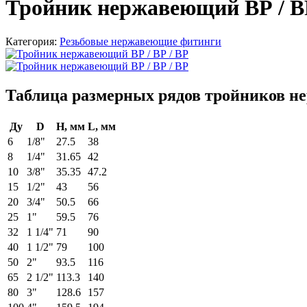
Тройник нержавеющий ВР / В
Категория:
Резьбовые нержавеющие фитинги
Таблица размерных рядов тройников не
Ду
D
H, мм
L, мм
6
1/8"
27.5
38
8
1/4"
31.65
42
10
3/8"
35.35
47.2
15
1/2"
43
56
20
3/4"
50.5
66
25
1"
59.5
76
32
1 1/4"
71
90
40
1 1/2"
79
100
50
2"
93.5
116
65
2 1/2"
113.3
140
80
3"
128.6
157