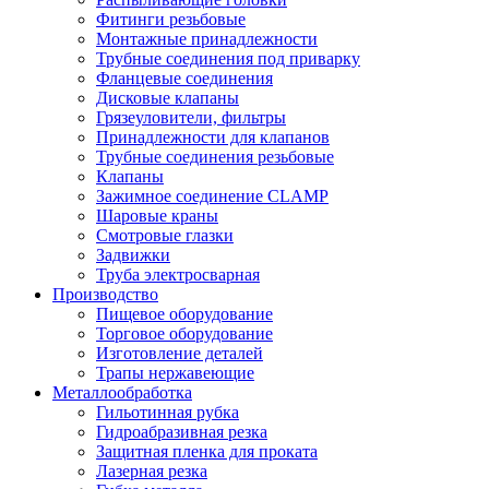
Фитинги резьбовые
Монтажные принадлежности
Трубные соединения под приварку
Фланцевые соединения
Дисковые клапаны
Грязеуловители, фильтры
Принадлежности для клапанов
Трубные соединения резьбовые
Клапаны
Зажимное соединение CLAMP
Шаровые краны
Смотровые глазки
Задвижки
Труба электросварная
Производство
Пищевое оборудование
Торговое оборудование
Изготовление деталей
Трапы нержавеющие
Металлообработка
Гильотинная рубка
Гидроабразивная резка
Защитная пленка для проката
Лазерная резка