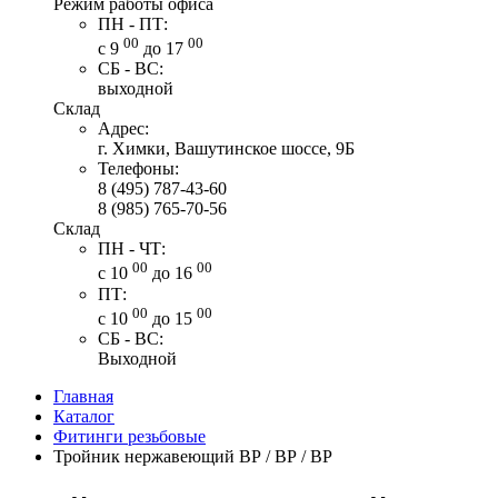
Режим работы офиса
ПН - ПТ:
00
00
с 9
до 17
СБ - ВС:
выходной
Склад
Адрес:
г. Химки, Вашутинское шоссе, 9Б
Телефоны:
8 (495) 787-43-60
8 (985) 765-70-56
Склад
ПН - ЧТ:
00
00
с 10
до 16
ПТ:
00
00
с 10
до 15
СБ - ВС:
Выходной
Главная
Каталог
Фитинги резьбовые
Тройник нержавеющий ВР / ВР / ВР