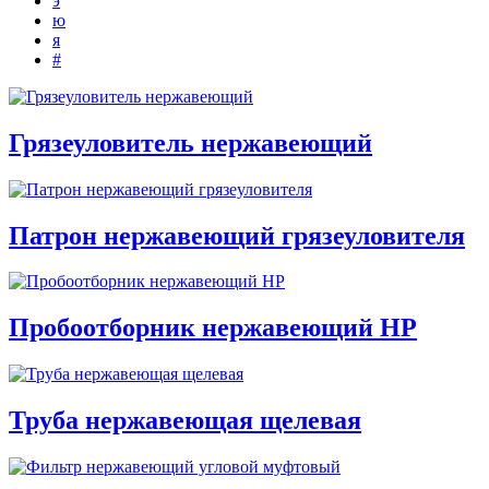
э
ю
я
#
Грязеуловитель нержавеющий
Патрон нержавеющий грязеуловителя
Пробоотборник нержавеющий НР
Труба нержавеющая щелевая