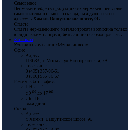
Самовывоз
Вы можете забрать продукцию из нержавеющей стали
самостоятельно с нашего склада, находящегося по
адресу:
г. Химки, Вашутинское шоссе, 9Б
.
Оплата
Оплата нержавеющего металлопроката возможна только
юридическими лицами, безналичной формой расчета.
Контакты
Контакты компании «Металлинвест»
Офис
Адрес:
119633 , г. Москва, ул Новоорловская, 7А
Телефоны:
8 (495) 357-06-61
8 (800) 555-86-67
Режим работы офиса
ПН - ПТ:
00
00
с 9
до 17
СБ - ВС:
выходной
Склад
Адрес:
г. Химки, Вашутинское шоссе, 9Б
Телефоны:
8 (495) 787-43-60