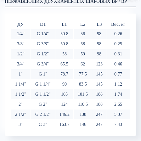
НЕРЖАВЕЮЩИХ ДВУХКАМЕРНЫХ ШАРОВЫХ ВР / ВР
ДУ
D1
L1
L2
L3
Вес, кг
1/4"
G 1/4"
50.8
56
98
0.26
3/8"
G 3/8"
50.8
58
98
0.25
1/2"
G 1/2"
58
59
98
0.31
3/4"
G 3/4"
65.5
62
123
0.46
1"
G 1"
78.7
77.5
145
0.77
1 1/4"
G 1 1/4"
90
83.5
145
1.12
1 1/2"
G 1 1/2"
105
101.5
188
1.74
2"
G 2"
124
110.5
188
2.65
2 1/2"
G 2 1/2"
146.2
138
247
5.37
3"
G 3"
163.7
146
247
7.43