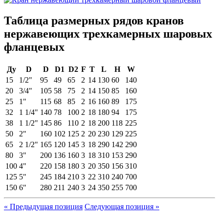
Таблица размерных рядов кранов
нержавеющих трехкамерных шаровых
фланцевых
Ду
D
D
D1
D2
F
T
L
H
W
15
1/2"
95
49
65
2
14
130
60
140
20
3/4"
105
58
75
2
14
150
85
160
25
1"
115
68
85
2
16
160
89
175
32
1 1/4"
140
78
100
2
18
180
94
175
38
1 1/2"
145
86
110
2
18
200
118
225
50
2"
160
102
125
2
20
230
129
225
65
2 1/2"
165
120
145
3
18
290
142
290
80
3"
200
136
160
3
18
310
153
290
100
4"
220
158
180
3
20
350
156
310
125
5"
245
184
210
3
22
310
240
700
150
6"
280
211
240
3
24
350
255
700
«
Предыдущая позиция
Следующая позиция »