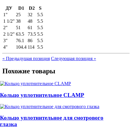
ДУ
D1
D2
S
1"
25
32
5.5
1 1/2"
38
48
5.5
2"
51
61
5.5
2 1/2"
63.5
73.5
5.5
3"
76.1
86
5.5
4"
104.4
114
5.5
«
Предыдущая позиция
Следующая позиция »
Похожие товары
Кольцо уплотнительное CLAMP
Кольцо уплотнительное для смотрового
глазка