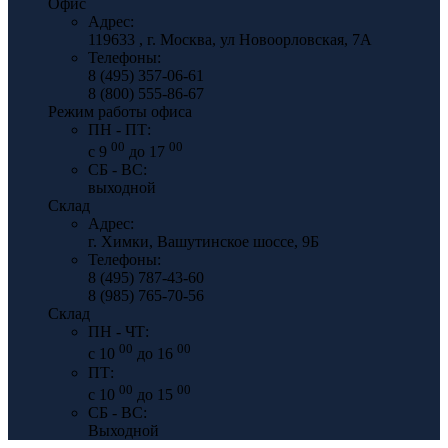
Офис
Адрес:
119633 , г. Москва, ул Новоорловская, 7А
Телефоны:
8 (495) 357-06-61
8 (800) 555-86-67
Режим работы офиса
ПН - ПТ:
00
00
с 9
до 17
СБ - ВС:
выходной
Склад
Адрес:
г. Химки, Вашутинское шоссе, 9Б
Телефоны:
8 (495) 787-43-60
8 (985) 765-70-56
Склад
ПН - ЧТ:
00
00
с 10
до 16
ПТ:
00
00
с 10
до 15
СБ - ВС:
Выходной