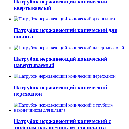
Патрубок нержавеющий конический
ввертываемый
Патрубок нержавеющий конический для
шланга
Патрубок нержавеющий конический
навертываемый
Патрубок нержавеющий конический
переходной
Патрубок нержавеющий конический с
трубным наконечником для шланга