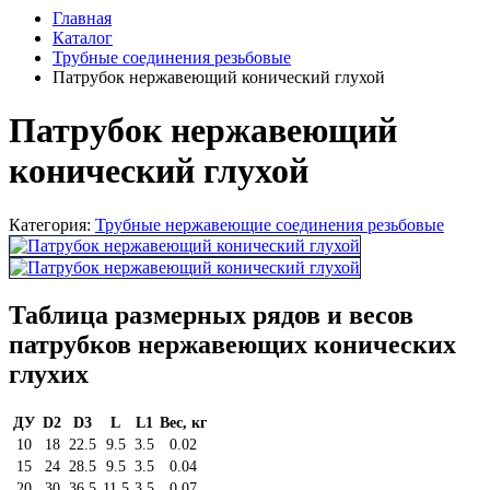
Главная
Каталог
Трубные соединения резьбовые
Патрубок нержавеющий конический глухой
Патрубок нержавеющий
конический глухой
Категория:
Трубные нержавеющие соединения резьбовые
Таблица размерных рядов и весов
патрубков нержавеющих конических
глухих
ДУ
D2
D3
L
L1
Вес, кг
10
18
22.5
9.5
3.5
0.02
15
24
28.5
9.5
3.5
0.04
20
30
36.5
11.5
3.5
0.07