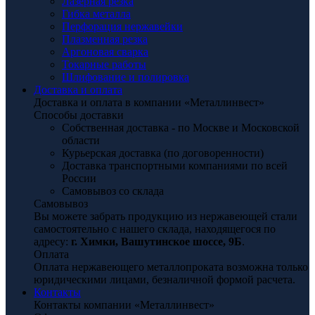
Лазерная резка
Гибка металла
Перфорация нержавейки
Плазменная резка
Аргоновая сварка
Токарные работы
Шлифование и полировка
Доставка и оплата
Доставка и оплата в компании «Металлинвест»
Способы доставки
Собственная доставка - по Москве и Московской
области
Курьерская доставка (по договоренности)
Доставка транспортными компаниями по всей
России
Самовывоз со склада
Самовывоз
Вы можете забрать продукцию из нержавеющей стали
самостоятельно с нашего склада, находящегося по
адресу:
г. Химки, Вашутинское шоссе, 9Б
.
Оплата
Оплата нержавеющего металлопроката возможна только
юридическими лицами, безналичной формой расчета.
Контакты
Контакты компании «Металлинвест»