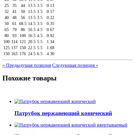
25
35
44
13.5
3.5
0.13
32
41
50
13.5
3.5
0.17
40
48
56
13.5
3.5
0.22
50
61
68.5
14.5
3.5
0.35
65
79
86
16.5
4.5
0.67
80
93
100
16.5
4.5
0.92
100
114
121
20.5
5.5
1.34
125
137
150
22.5
5.5
1.68
150
163
176
24.5
6.5
4.30
«
Предыдущая позиция
Следующая позиция »
Похожие товары
Патрубок нержавеющий конический