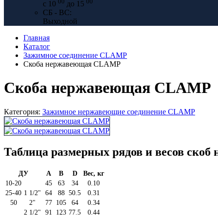
00
00
с 10
до 15
СБ - ВС:
Выходной
Главная
Каталог
Зажимное соединение CLAMP
Скоба нержавеющая CLAMP
Скоба нержавеющая CLAMP
Категория:
Зажимное нержавеющие соединение CLAMP
Таблица размерных рядов и весов ск
ДУ
A
B
D
Вес, кг
10-20
45
63
34
0.10
25-40
1 1/2"
64
88
50.5
0.31
50
2"
77
105
64
0.34
2 1/2"
91
123
77.5
0.44