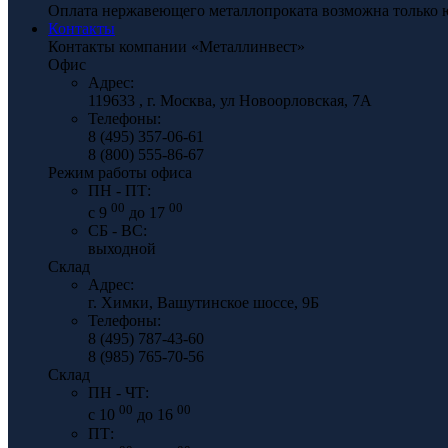
Оплата нержавеющего металлопроката возможна только 
Контакты
Контакты компании «Металлинвест»
Офис
Адрес:
119633 , г. Москва, ул Новоорловская, 7А
Телефоны:
8 (495) 357-06-61
8 (800) 555-86-67
Режим работы офиса
ПН - ПТ:
00
00
с 9
до 17
СБ - ВС:
выходной
Склад
Адрес:
г. Химки, Вашутинское шоссе, 9Б
Телефоны:
8 (495) 787-43-60
8 (985) 765-70-56
Склад
ПН - ЧТ:
00
00
с 10
до 16
ПТ: