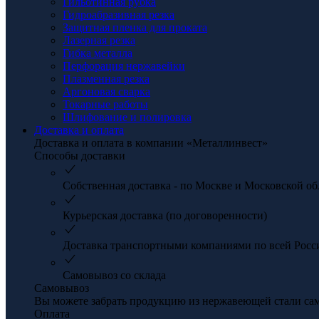
Гильотинная рубка
Гидроабразивная резка
Защитная пленка для проката
Лазерная резка
Гибка металла
Перфорация нержавейки
Плазменная резка
Аргоновая сварка
Токарные работы
Шлифование и полировка
Доставка и оплата
Доставка и оплата в компании «Металлинвест»
Способы доставки
Собственная доставка - по Москве и Московской об
Курьерская доставка (по договоренности)
Доставка транспортными компаниями по всей Росс
Самовывоз со склада
Самовывоз
Вы можете забрать продукцию из нержавеющей стали само
Оплата