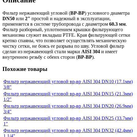
Описание
Фильтр нержавеющий угловой (
ВР-ВР
) условного диаметра
DN50
или
2"
простой и надежный в эксплуатации,
применяется в системе трубопровода с диаметром
60.3 мм
.
Фильтр разборный, уплотнением крышки фильтрующего
механизма служит вкладыш PTFE. Края фильтрующей сетки
крепко спаяны, что позволяет осуществлять механическую
чистку сетки, не боясь ее раз­рыва по шву. Угловой фильтр
сделан из нержавеющей стали марки
AISI 304
и имеет
внутреннею резьбу с обеих сторон (
ВР-ВР
).
Похожие товары
Фильтр нержавеющий угловой вр-вр AISI 304 DN10 (17.1мм)
3/8"
Фильтр нержавеющий угловой вр-вр AISI 304 DN15 (21.3мм)
1/2"
Фильтр нержавеющий угловой вр-вр AISI 304 DN20 (26.9мм)
3/4"
Фильтр нержавеющий угловой вр-вр AISI 304 DN25 (33.7мм)
1"
Фильтр нержавеющий угловой вр-вр AISI 304 DN32 (42.4мм)
1 1/4"