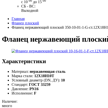
00
00
с 10
до 15
СБ - ВС:
Выходной
Главная
Фланец плоский
Фланец нержавеющий плоский 350-10-01-1-G-ст.12Х18Н
Фланец нержавеющий плоский
Характеристики
Материал:
нержавеющая сталь
Марка стали:
12Х18Н10Т
Условный диаметр (DN, ДУ):
10
Стандарт:
ГОСТ 33259
Давление:
PN16
Исполнение:
F
Наличие:
много