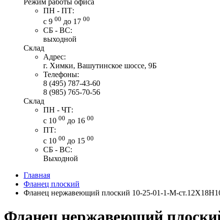
Режим работы офиса
ПН - ПТ:
00
00
с 9
до 17
СБ - ВС:
выходной
Склад
Адрес:
г. Химки, Вашутинское шоссе, 9Б
Телефоны:
8 (495) 787-43-60
8 (985) 765-70-56
Склад
ПН - ЧТ:
00
00
с 10
до 16
ПТ:
00
00
с 10
до 15
СБ - ВС:
Выходной
Главная
Фланец плоский
Фланец нержавеющий плоский 10-25-01-1-M-ст.12Х18Н1
Фланец нержавеющий плоский