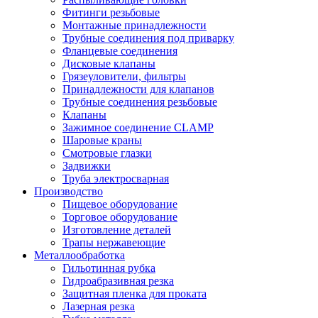
Фитинги резьбовые
Монтажные принадлежности
Трубные соединения под приварку
Фланцевые соединения
Дисковые клапаны
Грязеуловители, фильтры
Принадлежности для клапанов
Трубные соединения резьбовые
Клапаны
Зажимное соединение CLAMP
Шаровые краны
Смотровые глазки
Задвижки
Труба электросварная
Производство
Пищевое оборудование
Торговое оборудование
Изготовление деталей
Трапы нержавеющие
Металлообработка
Гильотинная рубка
Гидроабразивная резка
Защитная пленка для проката
Лазерная резка