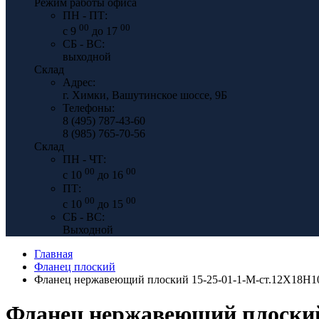
Режим работы офиса
ПН - ПТ:
00
00
с 9
до 17
СБ - ВС:
выходной
Склад
Адрес:
г. Химки, Вашутинское шоссе, 9Б
Телефоны:
8 (495) 787-43-60
8 (985) 765-70-56
Склад
ПН - ЧТ:
00
00
с 10
до 16
ПТ:
00
00
с 10
до 15
СБ - ВС:
Выходной
Главная
Фланец плоский
Фланец нержавеющий плоский 15-25-01-1-M-ст.12Х18Н1
Фланец нержавеющий плоский