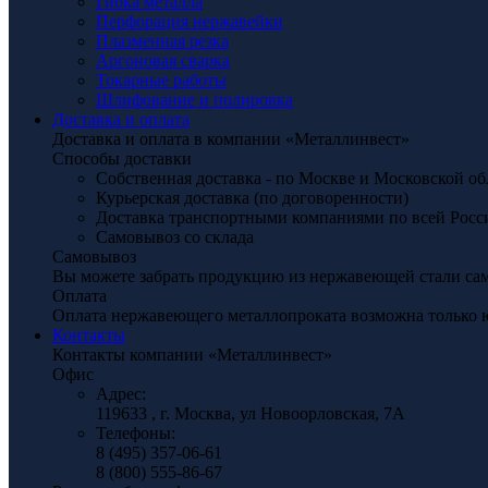
Гибка металла
Перфорация нержавейки
Плазменная резка
Аргоновая сварка
Токарные работы
Шлифование и полировка
Доставка и оплата
Доставка и оплата в компании «Металлинвест»
Способы доставки
Собственная доставка - по Москве и Московской об
Курьерская доставка (по договоренности)
Доставка транспортными компаниями по всей Росс
Самовывоз со склада
Самовывоз
Вы можете забрать продукцию из нержавеющей стали само
Оплата
Оплата нержавеющего металлопроката возможна только 
Контакты
Контакты компании «Металлинвест»
Офис
Адрес:
119633 , г. Москва, ул Новоорловская, 7А
Телефоны:
8 (495) 357-06-61
8 (800) 555-86-67