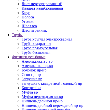
Лист перфорированный
Квадрат калиброванный
Круг
Полоса
Уголок
Швеллер
Шестигранник
Трубы
Труба круглая электросварная
Труба квадратная
Труба прямоугольная
Труба бесшовная
Фитинги резьбовые
Американка вр-вр
Американка нр-вр
Бочонок нр-нр
Сгон нр-нр
Заглушка вр
Заглушка с квадратной головкой нр
Контргайка
Муфта вр
Муфта переходная вр-вр
Ниппель двойной нр-нр
Ниппель двойной переходной нр-нр
Ниппель приварной (резьба)