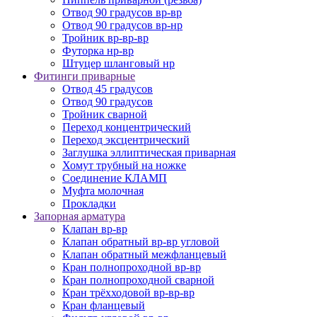
Отвод 90 градусов вр-вр
Отвод 90 градусов вр-нр
Тройник вр-вр-вр
Футорка нр-вр
Штуцер шланговый нр
Фитинги приварные
Отвод 45 градусов
Отвод 90 градусов
Тройник сварной
Переход концентрический
Переход эксцентрический
Заглушка эллиптическая приварная
Хомут трубный на ножке
Соединение КЛАМП
Муфта молочная
Прокладки
Запорная арматура
Клапан вр-вр
Клапан обратный вр-вр угловой
Клапан обратный межфланцевый
Кран полнопроходной вр-вр
Кран полнопроходной сварной
Кран трёхходовой вр-вр-вр
Кран фланцевый