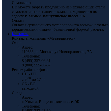
Самовывоз
Вы можете забрать продукцию из нержавеющей стали
самостоятельно с нашего склада, находящегося по
адресу:
г. Химки, Вашутинское шоссе, 9Б
.
Оплата
Оплата нержавеющего металлопроката возможна только
юридическими лицами, безналичной формой расчета.
Контакты
Контакты компании «Металлинвест»
Офис
Адрес:
119633 , г. Москва, ул Новоорловская, 7А
Телефоны:
8 (495) 357-06-61
8 (800) 555-86-67
Режим работы офиса
ПН - ПТ:
00
00
с 9
до 17
СБ - ВС:
выходной
Склад
Адрес:
г. Химки, Вашутинское шоссе, 9Б
Телефоны:
8 (495) 787-43-60