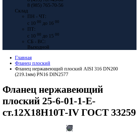
8 (985) 765-70-56
Склад
ПН - ЧТ:
00
00
с 10
до 16
ПТ:
00
00
с 10
до 15
СБ - ВС:
Выходной
Главная
Фланец плоский
Фланец нержавеющий плоский AISI 316 DN200
(219.1мм) PN16 DIN2577
Фланец нержавеющий
плоский 25-6-01-1-Е-
ст.12Х18Н10Т-IV ГОСТ 33259