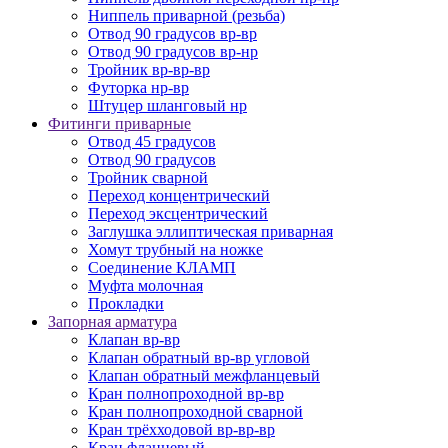
Ниппель приварной (резьба)
Отвод 90 градусов вр-вр
Отвод 90 градусов вр-нр
Тройник вр-вр-вр
Футорка нр-вр
Штуцер шланговый нр
Фитинги приварные
Отвод 45 градусов
Отвод 90 градусов
Тройник сварной
Переход концентрический
Переход эксцентрический
Заглушка эллиптическая приварная
Хомут трубный на ножке
Соединение КЛАМП
Муфта молочная
Прокладки
Запорная арматура
Клапан вр-вр
Клапан обратный вр-вр угловой
Клапан обратный межфланцевый
Кран полнопроходной вр-вр
Кран полнопроходной сварной
Кран трёхходовой вр-вр-вр
Кран фланцевый