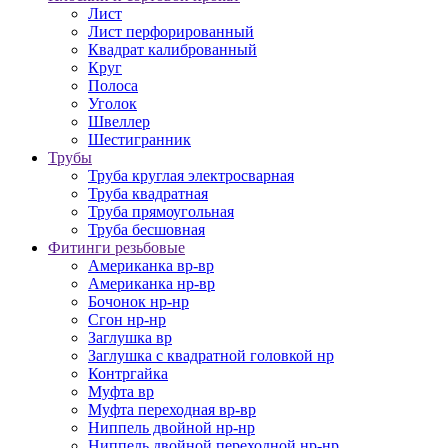
Лист
Лист перфорированный
Квадрат калиброванный
Круг
Полоса
Уголок
Швеллер
Шестигранник
Трубы
Труба круглая электросварная
Труба квадратная
Труба прямоугольная
Труба бесшовная
Фитинги резьбовые
Американка вр-вр
Американка нр-вр
Бочонок нр-нр
Сгон нр-нр
Заглушка вр
Заглушка с квадратной головкой нр
Контргайка
Муфта вр
Муфта переходная вр-вр
Ниппель двойной нр-нр
Ниппель двойной переходной нр-нр