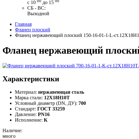
00
00
с 10
до 15
СБ - ВС:
Выходной
Главная
Фланец плоский
Фланец нержавеющий плоский 150-16-01-1-L-ст.12Х18Н
Фланец нержавеющий плоский
Характеристики
Материал:
нержавеющая сталь
Марка стали:
12Х18Н10Т
Условный диаметр (DN, ДУ):
700
Стандарт:
ГОСТ 33259
Давление:
PN16
Исполнение:
K
Наличие:
много