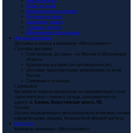
Лазерная резка
Гибка металла
Перфорация нержавейки
Плазменная резка
Аргоновая сварка
Токарные работы
Шлифование и полировка
Доставка и оплата
Доставка и оплата в компании «Металлинвест»
Способы доставки
Собственная доставка - по Москве и Московской
области
Курьерская доставка (по договоренности)
Доставка транспортными компаниями по всей
России
Самовывоз со склада
Самовывоз
Вы можете забрать продукцию из нержавеющей стали
самостоятельно с нашего склада, находящегося по
адресу:
г. Химки, Вашутинское шоссе, 9Б
.
Оплата
Оплата нержавеющего металлопроката возможна только
юридическими лицами, безналичной формой расчета.
Контакты
Контакты компании «Металлинвест»