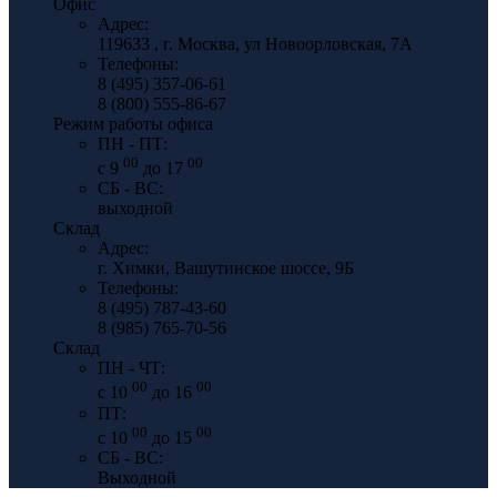
Офис
Адрес:
119633 , г. Москва, ул Новоорловская, 7А
Телефоны:
8 (495) 357-06-61
8 (800) 555-86-67
Режим работы офиса
ПН - ПТ:
00
00
с 9
до 17
СБ - ВС:
выходной
Склад
Адрес:
г. Химки, Вашутинское шоссе, 9Б
Телефоны:
8 (495) 787-43-60
8 (985) 765-70-56
Склад
ПН - ЧТ:
00
00
с 10
до 16
ПТ:
00
00
с 10
до 15
СБ - ВС:
Выходной