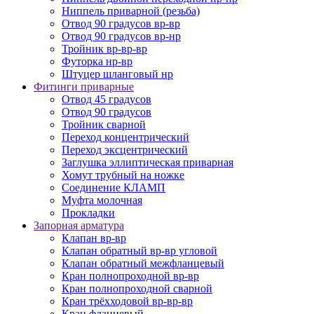
Ниппель приварной (резьба)
Отвод 90 градусов вр-вр
Отвод 90 градусов вр-нр
Тройник вр-вр-вр
Футорка нр-вр
Штуцер шланговый нр
Фитинги приварные
Отвод 45 градусов
Отвод 90 градусов
Тройник сварной
Переход концентрический
Переход эксцентрический
Заглушка эллиптическая приварная
Хомут трубный на ножке
Соединение КЛАМП
Муфта молочная
Прокладки
Запорная арматура
Клапан вр-вр
Клапан обратный вр-вр угловой
Клапан обратный межфланцевый
Кран полнопроходной вр-вр
Кран полнопроходной сварной
Кран трёхходовой вр-вр-вр
Кран фланцевый