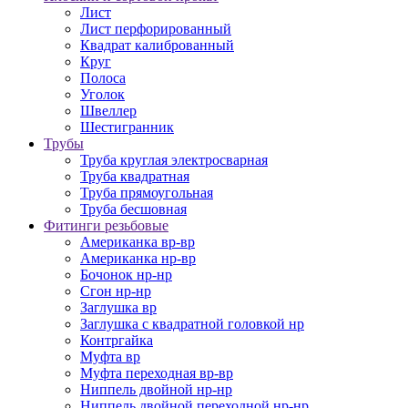
Лист
Лист перфорированный
Квадрат калиброванный
Круг
Полоса
Уголок
Швеллер
Шестигранник
Трубы
Труба круглая электросварная
Труба квадратная
Труба прямоугольная
Труба бесшовная
Фитинги резьбовые
Американка вр-вр
Американка нр-вр
Бочонок нр-нр
Сгон нр-нр
Заглушка вр
Заглушка с квадратной головкой нр
Контргайка
Муфта вр
Муфта переходная вр-вр
Ниппель двойной нр-нр
Ниппель двойной переходной нр-нр