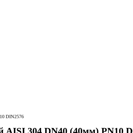
10 DIN2576
 AISI 304 DN40 (40мм) PN10 D