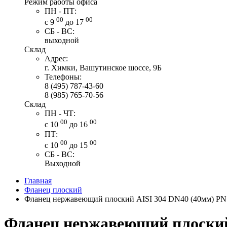
Режим работы офиса
ПН - ПТ:
00
00
с 9
до 17
СБ - ВС:
выходной
Склад
Адрес:
г. Химки, Вашутинское шоссе, 9Б
Телефоны:
8 (495) 787-43-60
8 (985) 765-70-56
Склад
ПН - ЧТ:
00
00
с 10
до 16
ПТ:
00
00
с 10
до 15
СБ - ВС:
Выходной
Главная
Фланец плоский
Фланец нержавеющий плоский AISI 304 DN40 (40мм) PN
Фланец нержавеющий плоский