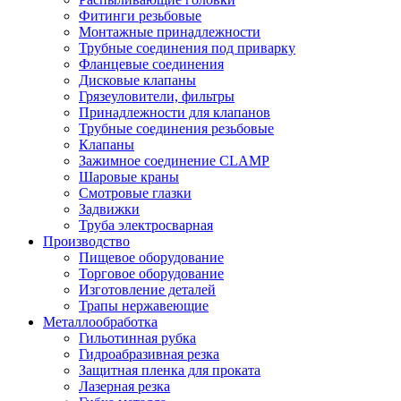
Фитинги резьбовые
Монтажные принадлежности
Трубные соединения под приварку
Фланцевые соединения
Дисковые клапаны
Грязеуловители, фильтры
Принадлежности для клапанов
Трубные соединения резьбовые
Клапаны
Зажимное соединение CLAMP
Шаровые краны
Смотровые глазки
Задвижки
Труба электросварная
Производство
Пищевое оборудование
Торговое оборудование
Изготовление деталей
Трапы нержавеющие
Металлообработка
Гильотинная рубка
Гидроабразивная резка
Защитная пленка для проката
Лазерная резка